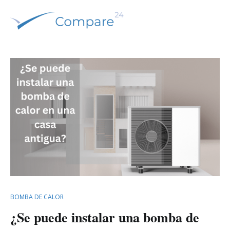
Ir
al
contenido
Comparamos y tu ahorras
Compare 24 – España
BOMBA DE CALOR
¿Se puede instalar una bomba de