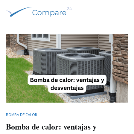
Ir
al
contenido
Comparamos y tu ahorras
Compare 24 – España
BOMBA DE CALOR
Bomba de calor: ventajas y